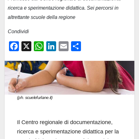
ricerca e sperimentazione didattica. Sei percorsi in
altrettante scuole della regione
Condividi
F
X
W
Li
E
C
a
h
n
m
o
c
at
k
ail
n
e
s
e
di
b
A
dI
vi
o
p
n
di
(ph. scuelefurlane.it)
o
p
k
Il Centro regionale di documentazione,
ricerca e sperimentazione didattica per la