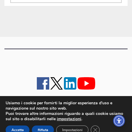
gli
articoli
Usiamo i cookie per fornirti la miglior esperienza d'uso e
navigazione sul nostro sito web.
iMagazine
·
contatti e staff
·
lavora con noi
·
Pubblicità
·
note legali e privacy policy
·
Puoi trovare altre informazioni riguardo a quali cookie usiamo
Cookie policy UE
sul sito o disabilitarli nelle
impostazioni
.
iMagazine è un marchio di proprietà di Goliardica Editrice redazione in via Aquileia 64a,
Close GDPR Cookie
Bagnaria Arsa (UD) - P.iva 00559050315
Accetta
Rifiuta
Impostazioni