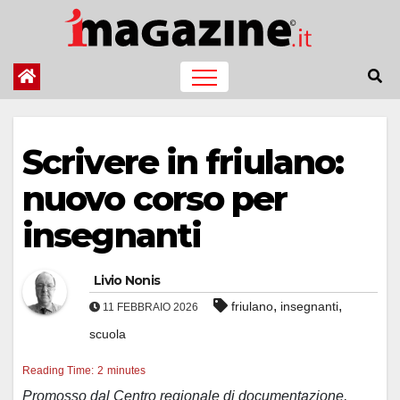
Salta
al
contenuto
Scrivere in friulano:
nuovo corso per
insegnanti
Livio Nonis
,
,
friulano
insegnanti
11 FEBBRAIO 2026
scuola
Reading Time:
2
minutes
Promosso dal Centro regionale di documentazione,