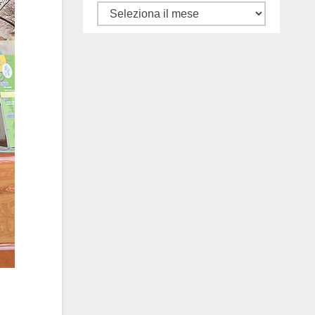
Tutti
gli
articoli