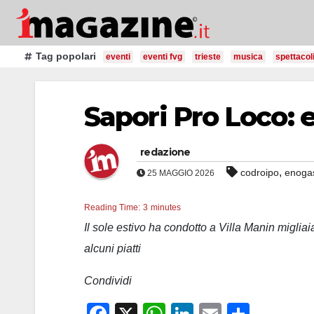
Salta
al
contenuto
Tag popolari
eventi
eventi fvg
trieste
musica
spettacol
Sapori Pro Loco: 
redazione
,
codroipo
enoga
25 MAGGIO 2026
Reading Time:
3
minutes
Il sole estivo ha condotto a Villa Manin migliai
alcuni piatti
Condividi