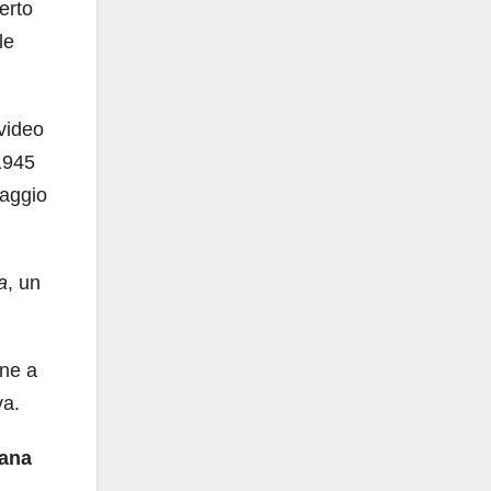
erto
le
 video
 1945
saggio
a
, un
ne a
a.
iana