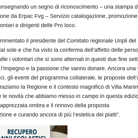
d, consegnando un segno di riconoscimento – una stampa d
sione da Erpac Fvg – Servizio catalogazione, promozione
ontari e dirigenti delle Pro loco.
ommentato il presidente del Comitato regionale Unpli del F
al sole e che ha visto la conferma dell’affetto delle pers
lle i volontari che si sono alternati in questi due fine se
er l’impegno e la passione che sanno donare. Ancora una 
ipici, gli eventi del programma collaterale, le proposte dell
raziamo la Regione e il contesto magnifico di Villa Mani
le novità che abbiamo messo in campo in questa edizion
apprezzata ombra e il rinnovo della proposta
one e curando ancora di più l’estetica dei piatti”.