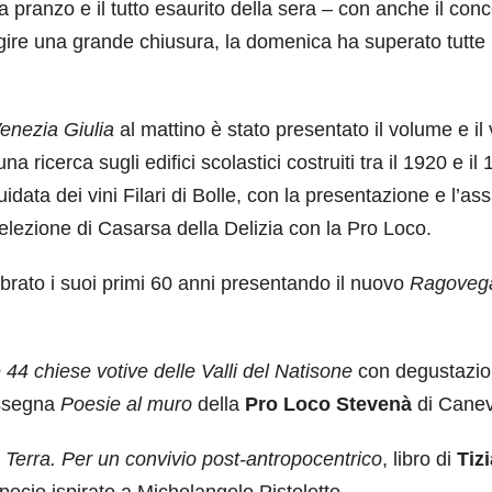
 pranzo e il tutto esaurito della sera – con anche il conc
gire una grande chiusura, la domenica ha superato tutte 
Venezia Giulia
al mattino è stato presentato il volume e il
 una ricerca sugli edifici scolastici costruiti tra il 1920 e il
idata dei vini Filari di Bolle, con la presentazione e l’as
Selezione di Casarsa della Delizia con la Pro Loco.
rato i suoi primi 60 anni presentando il nuovo
Ragoveg
 44 chiese votive delle Valli del Natisone
con degustazio
assegna
Poesie al muro
della
Pro Loco Stevenà
di Canev
a Terra. Per un convivio post-antropocentrico
, libro di
Tiz
specie ispirato a Michelangelo Pistoletto.