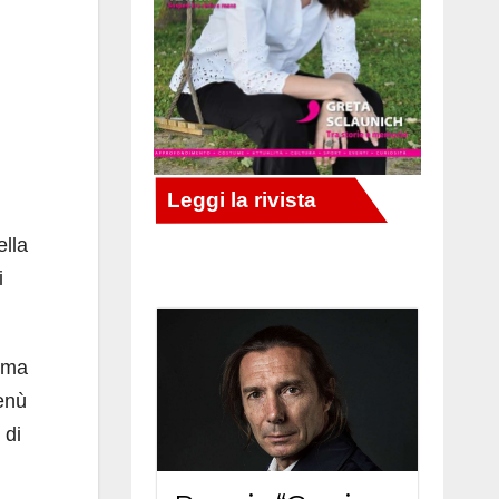
ella
i
o ma
menù
 di