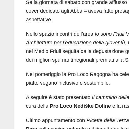
Se la giornata di sabato con grande afflusso a
cover dedicato agli Abba – aveva fatto presa
aspettative.
Nello spazio incontri dell’area
Io sono Friuli 
Architetture per l’educazione della gioventù
,
nel Medio Friuli seguita dalla degustazione gu
dei migliori spumanti regionali premiati alla 
Nel pomeriggio la Pro Loco Ragogna ha celeb
piatto vegano inclusivo e sostenibile.
A seguire è stato presentato
Il cammino delle
cura della
Pro Loco Nediške Doline
e la r
Ultimo appuntamento con
Ricette della Terz
Pers
sulla cucina naturale e il rispetto delle 