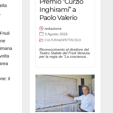
Premio “Curzio
ella
Inghirami” a
,
Paolo Valerio
redazione
riuli
3 Agosto 2026
one
CULTURA&SPETTACOLO
ttimana
Riconoscimento al direttore del
Teatro Stabile del Friuli Venezia
volta
per la regia de “La coscienza...
’area
n
e: il