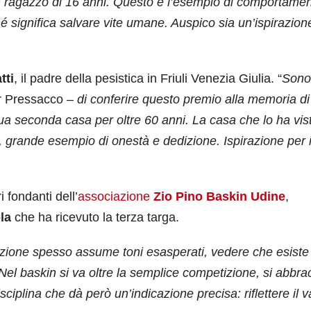
un ragazzo di 16 anni. Questo è l’esempio di comportame
ignifica salvare vite umane. Auspico sia un’ispirazione
tti
, il padre della pesistica in Friuli Venezia Giulia. “
Sono
or Pressacco
– di conferire questo premio alla memoria di
 sua seconda casa per oltre 60 anni. La casa che lo ha vis
, grande esempio di onestà e dedizione. Ispirazione per 
i fondanti dell’
associazione
Zio Pino Baskin Udine
,
la
che ha ricevuto la terza targa.
izione spesso assume toni esasperati, vedere che esiste
Nel baskin si va oltre la semplice competizione, si abbra
ciplina che dà però un’indicazione precisa: riflettere il v