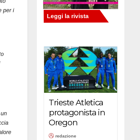
nto
 per i
to
i
Trieste Atletica
protagonista in
 un
Oregon
ccia
alore
redazione