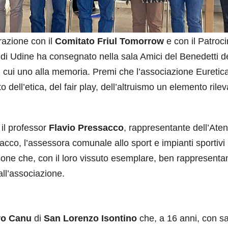
orazione con il
Comitato Friul Tomorrow
e con il Patroci
di Udine ha consegnato nella sala Amici del Benedetti d
di cui uno alla memoria. Premi che l’associazione Euretic
ell’etica, del fair play, dell’altruismo un elemento rile
 il professor
Flavio Pressacco
, rappresentante dell’Aten
cco, l’assessora comunale allo sport e impianti sportivi
one che, con il loro vissuto esemplare, ben rappresentan
ll’associazione.
ro Canu
di
San Lorenzo Isontino
che, a 16 anni, con s