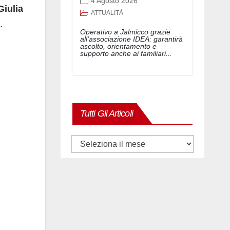
4 Agosto 2026
Giulia
ATTUALITÀ
.
Operativo a Jalmicco grazie
all'associazione IDEA: garantirà
ascolto, orientamento e
supporto anche ai familiari...
Tutti Gli Articoli
Tutti
gli
articoli