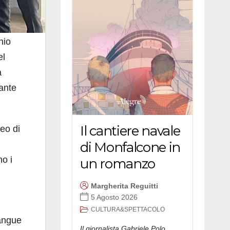
nio
el
a
vante
Il cantiere navale
eo di
di Monfalcone in
o i
un romanzo
Margherita Reguitti
5 Agosto 2026
CULTURA&SPETTACOLO
angue
Il giornalista Gabriele Polo,