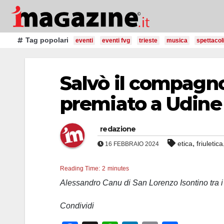
Salta
al
contenuto
Tag popolari
eventi
eventi fvg
trieste
musica
spettacol
Salvò il compagn
premiato a Udine
redazione
,
etica
friuletica
16 FEBBRAIO 2024
Reading Time:
2
minutes
Alessandro Canu di San Lorenzo Isontino tra i 4
Condividi