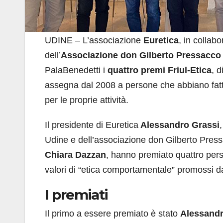
UDINE – L’associazione
Euretica
, in collab
dell’
Associazione
don Gilberto Pressacco
PalaBenedetti i
quattro premi Friul-Etica
, 
assegna dal 2008 a persone che abbiano fatto d
per le proprie attività.
Il presidente di Euretica
Alessandro Grassi
,
Udine e dell’associazione don Gilberto Pressa
Chiara Dazzan
, hanno premiato quattro pers
valori di “etica comportamentale” promossi da
I premiati
Il primo a essere premiato è stato
Alessand