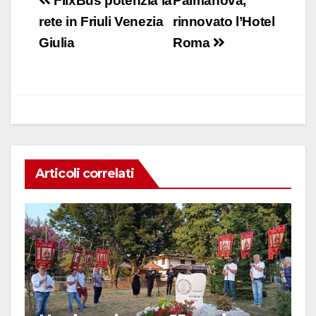
Navigazione
FlixBus potenzia la
Palmanova,
e
s
e
di
articoli
rete in Friuli Venezia
rinnovato l’Hotel
b
A
dI
vi
Giulia
Roma
o
p
n
di
o
p
k
Articoli correlati