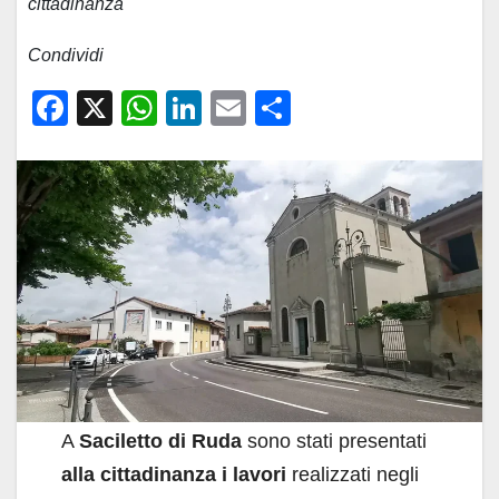
cittadinanza
Condividi
F
X
W
Li
E
C
a
h
n
m
o
c
at
k
ail
n
e
s
e
di
b
A
dI
vi
o
p
n
di
o
p
k
A
Saciletto di Ruda
sono stati presentati
alla cittadinanza i lavori
realizzati negli