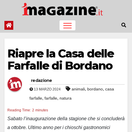
Salta
al
contenuto
Riapre la Casa delle
Farfalle di Bordano
redazione
,
,
animali
bordano
casa
13 MARZO 2024
,
,
farfalle
farfalle
natura
Reading Time:
2
minutes
Sabato l’inaugurazione della stagione che si concluderà
a ottobre. Ultimo anno per i chioschi gastronomici