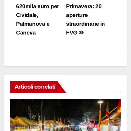
e
s
e
di
articoli
620mila euro per
Primavera: 20
b
A
dI
vi
Cividale,
aperture
o
p
n
di
Palmanova e
straordinarie in
o
p
Caneva
FVG
k
Articoli correlati