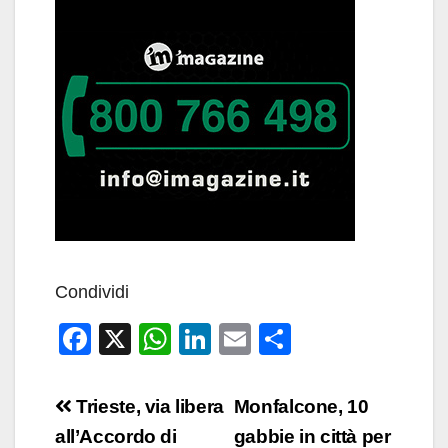
Condividi
F
X
W
Li
E
C
a
h
n
m
o
c
at
k
ail
n
Navigazione
Trieste, via libera
Monfalcone, 10
e
s
e
di
articoli
all’Accordo di
gabbie in città per