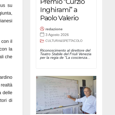
Premio “Curzio
ocus su
Inghirami” a
giunta,
Paolo Valerio
ianesi
redazione
3 Agosto 2026
con il
CULTURA&SPETTACOLO
 con la
Riconoscimento al direttore del
Teatro Stabile del Friuli Venezia
ali che
per la regia de “La coscienza...
iardino
realtà
à delle
ori di