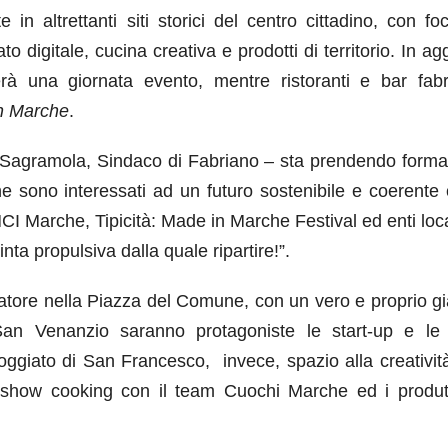
 in altrettanti siti storici del centro cittadino, con f
ato digitale, cucina creativa e prodotti di territorio. In ag
zerà una giornata evento, mentre ristoranti e bar fabr
n Marche
.
Sagramola, Sindaco di Fabriano – sta prendendo forma 
 che sono interessati ad un futuro sostenibile e coerente
NCI Marche, Tipicità: Made in Marche Festival ed enti loc
nta propulsiva dalla quale ripartire!”.
itatore nella Piazza del Comune, con un vero e proprio g
 San Venanzio saranno protagoniste le start-up e le 
loggiato di San Francesco, invece, spazio alla creativit
, show cooking con il team Cuochi Marche ed i produtt