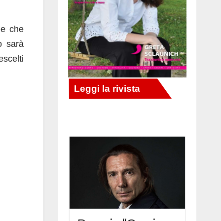
ie che
o sarà
escelti