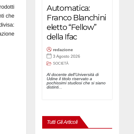
Automatica:
rodotti
nti che
Franco Blanchini
ivisa:
eletto “Fellow”
lazione
della Ifac
redazione
3 Agosto 2026
SOCIETÀ
Al docente dell'Università di
Udine il titolo riservato a
pochissimi studiosi che si siano
distinti...
Tutti Gli Articoli