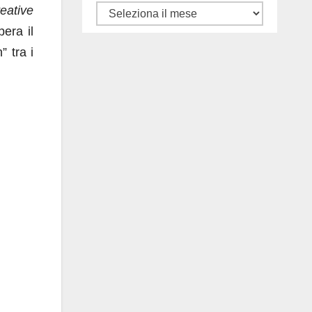
eative
Tutti
era il
gli
” tra i
articoli