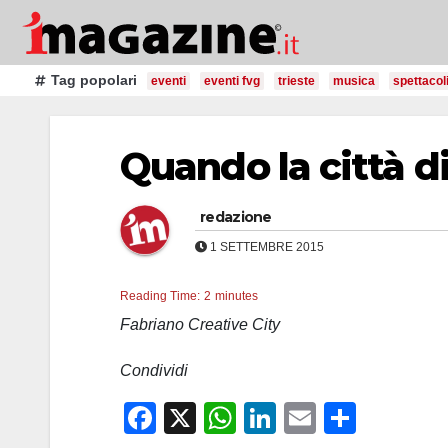
Salta
al
contenuto
Tag popolari
eventi
eventi fvg
trieste
musica
spettacol
Quando la città d
redazione
1 SETTEMBRE 2015
Reading Time:
2
minutes
Fabriano Creative City
Condividi
F
X
W
Li
E
C