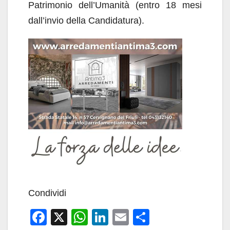
Patrimonio dell’Umanità (entro 18 mesi
dall’invio della Candidatura).
Condividi
F
X
W
Li
E
C