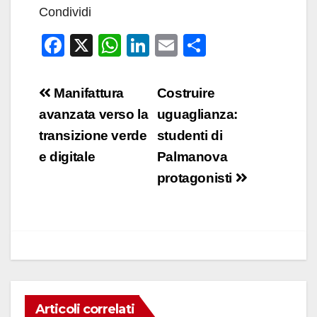
Condividi
F
X
W
Li
E
C
a
h
n
m
o
c
at
k
ail
n
Navigazione
Manifattura
Costruire
e
s
e
di
articoli
avanzata verso la
uguaglianza:
b
A
dI
vi
transizione verde
studenti di
o
p
n
di
e digitale
Palmanova
o
p
protagonisti
k
Articoli correlati