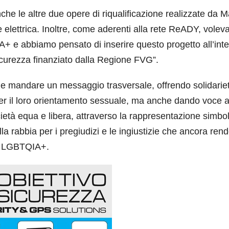
he le altre due opere di riqualificazione realizzate da M
ne elettrica. Inoltre, come aderenti alla rete ReADY, vole
IA+ e abbiamo pensato di inserire questo progetto all’inte
curezza finanziato dalla Regione FVG”.
uole mandare un messaggio trasversale, offrendo solidarie
 per il loro orientamento sessuale, ma anche dando voce 
cietà equa e libera, attraverso la rappresentazione simbo
la rabbia per i pregiudizi e le ingiustizie che ancora ren
ità LGBTQIA+.