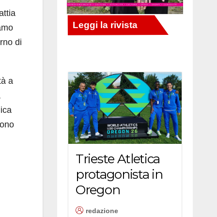
attia
vamo
rno di
tà a
a
lica
dono
Trieste Atletica
protagonista in
Oregon
redazione