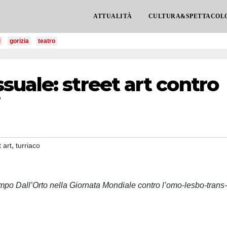
ATTUALITÀ
CULTURA&SPETTACOL
i
gorizia
teatro
uale: street art contro
i
,
t art
turriaco
mpo Dall’Orto nella Giornata Mondiale contro l’omo-lesbo-trans-