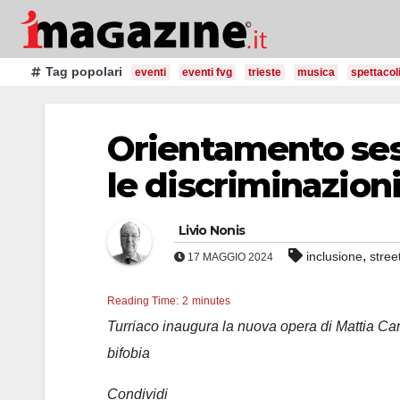
Salta
al
contenuto
Tag popolari
eventi
eventi fvg
trieste
musica
spettacol
Orientamento sess
le discriminazion
Livio Nonis
,
inclusione
stree
17 MAGGIO 2024
Reading Time:
2
minutes
Turriaco inaugura la nuova opera di Mattia Ca
bifobia
Condividi