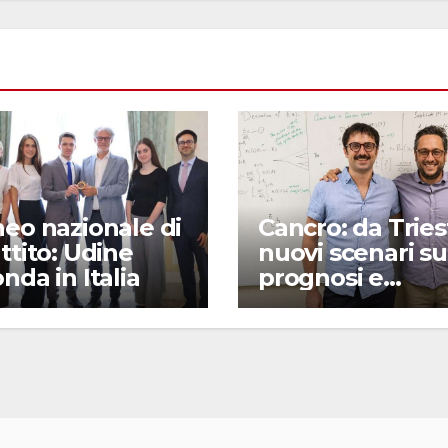
eo nazionale di
Cancro: da Tries
ttito: Udine
nuovi scenari su
nda in Italia
prognosi e
metastasi