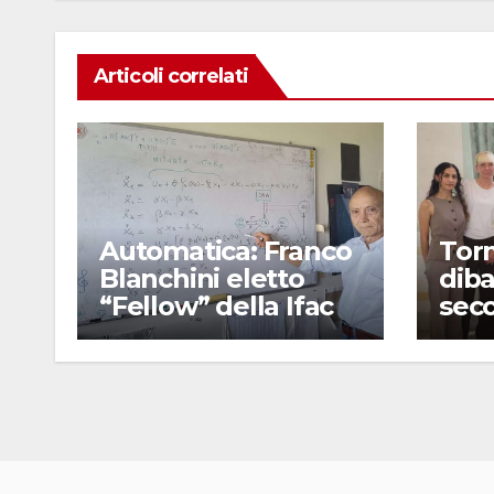
k
Articoli correlati
Automatica: Franco
Torn
Blanchini eletto
diba
“Fellow” della Ifac
seco