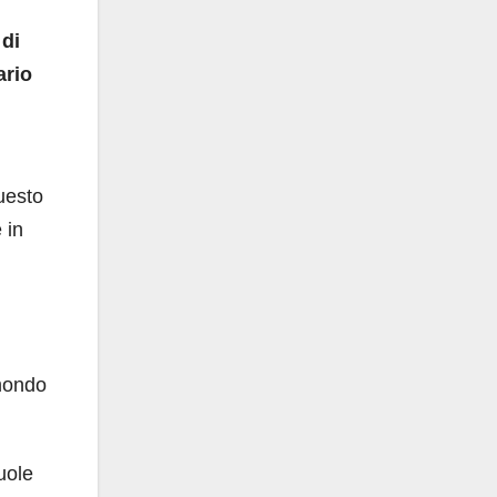
di
ario
uesto
 in
 mondo
uole