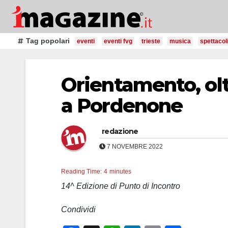
Salta
al
contenuto
Tag popolari
eventi
eventi fvg
trieste
musica
spettacol
Orientamento, olt
a Pordenone
redazione
7 NOVEMBRE 2022
Reading Time:
4
minutes
14^ Edizione di Punto di Incontro
Condividi