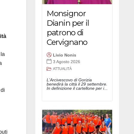
Monsignor
Dianin per il
patrono di
ità
Cervignano
la
Livio Nonis
3 Agosto 2026
a
ATTUALITÀ
L'Arcivescovo di Gorizia
,
benedirà la città il 29 settembre.
In definizione il cartellone per i...
 di
buti