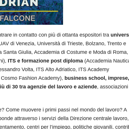
trare in contatto con più di ottanta espositori tra
univers
AV di Venezia, Università di Trieste, Bolzano, Trento e
ia Santa Giulia, Accademia di Costume e Moda di Roma, 
ni),
ITS e formazione post diploma
(Accademia Nautic
lessandro Volta, ITS Alto Adriatico, ITS Academy
TS Cosmo Fashion Academy),
business school, imprese
più di 30 tra agenzie del lavoro e aziende
, associazioni
re? Come muovere i primi passi nel mondo del lavoro? A
nde attraverso i servizi della Direzione centrale lavoro,
entamento, centri per l’impiego, politiche giovanili, contri