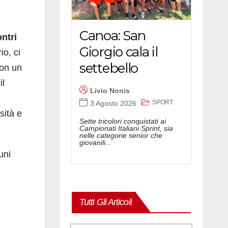
Canoa: San
ntri
Giorgio cala il
io, ci
settebello
con un
il
Livio Nonis
SPORT
3 Agosto 2026
sità e
Sette tricolori conquistati ai
Campionati Italiani Sprint, sia
nelle categorie senior che
giovanili...
uni
Tutti Gli Articoli