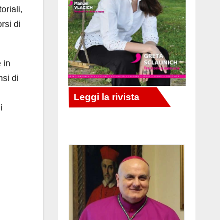
riali,
rsi di
 in
nsi di
i