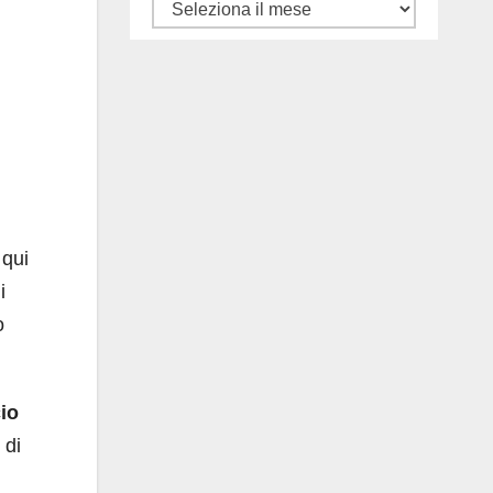
Tutti
gli
articoli
 qui
i
o
cio
 di