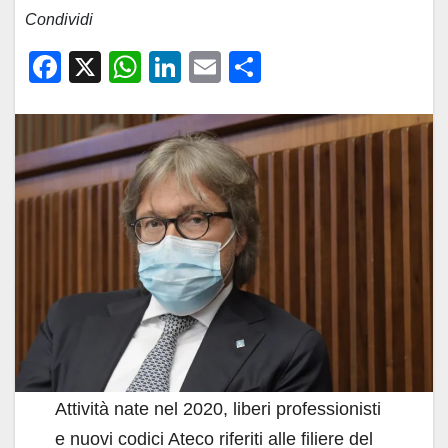
Condividi
F
X
W
Li
E
C
a
h
n
m
o
c
at
k
ail
n
e
s
e
di
b
A
dI
vi
o
p
n
di
o
p
k
Attività nate nel 2020, liberi professionisti
e nuovi codici Ateco riferiti alle filiere del