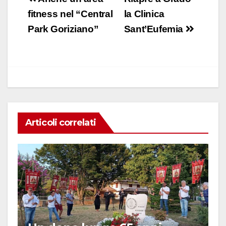
e
s
e
di
articoli
fitness nel “Central
la Clinica
b
A
dI
vi
Park Goriziano”
Sant’Eufemia
o
p
n
di
o
p
k
Articoli correlati