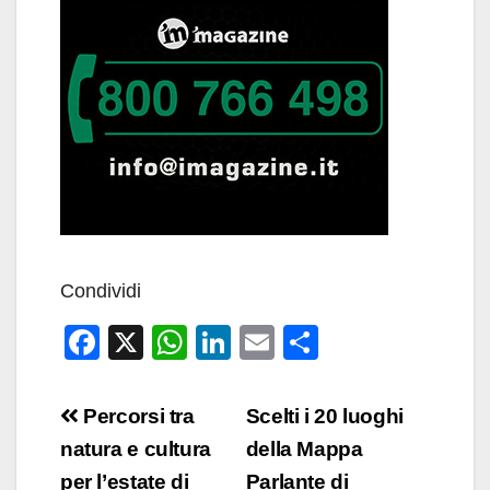
Condividi
F
X
W
Li
E
C
a
h
n
m
o
c
at
k
ail
n
Navigazione
Percorsi tra
Scelti i 20 luoghi
e
s
e
di
articoli
natura e cultura
della Mappa
b
A
dI
vi
per l’estate di
Parlante di