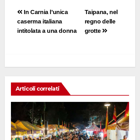
a
h
n
m
o
c
at
k
ail
n
Navigazione
In Carnia l’unica
Taipana, nel
e
s
e
di
articoli
caserma italiana
regno delle
b
A
dI
vi
intitolata a una donna
grotte
o
p
n
di
o
p
k
Articoli correlati