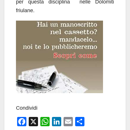
per questa disciplina nelle Dolomiti
friulane.
Condividi
F
X
W
Li
E
C