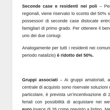
Seconde case e residenti nei poli
– Per 
regionali, viene riservato lo sconto del 50% s
possessori di seconde case dislocate entro
famigliari di primo grado
.
Per ottenere il bene
uno dei due coniugi.
Analogamente per tutti i residenti nei comuni 
periodo natalizio)
è ridotto del 50%.
Gruppi associati
– Ai gruppi amatoriali, ai 
centrale di acquisto sono riservate soluzioni c
particolare, è prevista un’incentivazione di
feriali con possibilità di acquistare nei 
euro
invece di 26 come previsto a listino. Nei