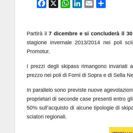
F
X
W
Li
E
C
a
h
n
m
o
c
at
k
ail
n
e
s
e
di
Partirà il
7 dicembre e si concluderà il 3
b
A
dI
vi
stagione invernale 2013/2014 nei poli sciis
o
p
n
di
Promotur.
o
p
I prezzi degli skipass rimangono invariati a
k
prezzo nei poli di Forni di Sopra e di Sella Nev
In parallelo sono previste nuove agevolazioni 
proprietari di seconde case presenti entro gli
50% sull’acquisto di alcune tipologie di skip
sciatori regionali.