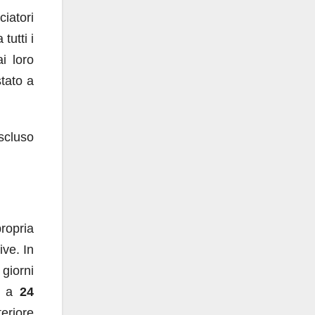
iatori
tutti i
i loro
stato a
escluso
propria
ive. In
giorni
ro a
24
teriore