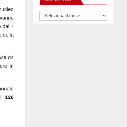
nucleo
Tutti
 vanno
gli
e dal 7
articoli
e della
ati da
ore in
ionale
di
120