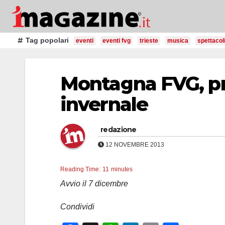
Salta
al
contenuto
Tag popolari
eventi
eventi fvg
trieste
musica
spettacol
Montagna FVG, pr
invernale
redazione
12 NOVEMBRE 2013
Reading Time:
11
minutes
Avvio il 7 dicembre
Condividi