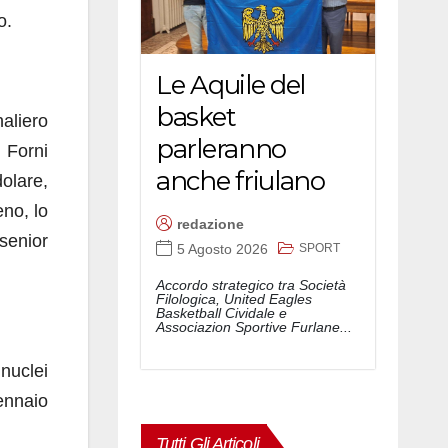
o.
Le Aquile del
basket
aliero
parleranno
i Forni
anche friulano
dolare,
eno, lo
redazione
-senior
SPORT
5 Agosto 2026
Accordo strategico tra Società
Filologica, United Eagles
Basketball Cividale e
Associazion Sportive Furlane...
nuclei
gennaio
Tutti Gli Articoli