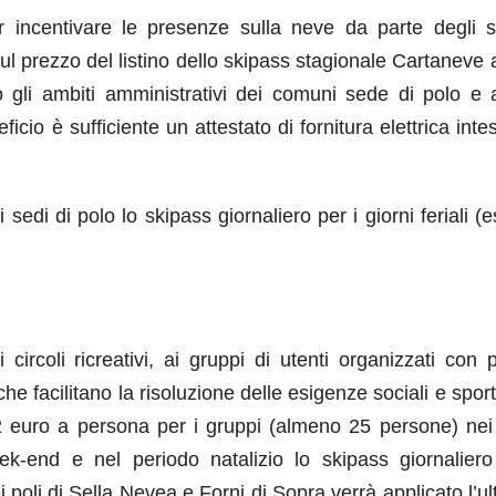
incentivare le presenze sulla neve da parte degli sc
ul prezzo del listino dello skipass stagionale Cartaneve a 
 gli ambiti amministrativi dei comuni sede di polo e a
ficio è sufficiente un attestato di fornitura elettrica inte
sedi di polo lo skipass giornaliero per i giorni feriali (
circoli ricreativi, ai gruppi di utenti organizzati con 
he facilitano la risoluzione delle esigenze sociali e sport
 2 euro a persona per i gruppi (almeno 25 persone) nei 
week-end e nel periodo natalizio lo skipass giornalie
 poli di Sella Nevea e Forni di Sopra verrà applicato l’ul