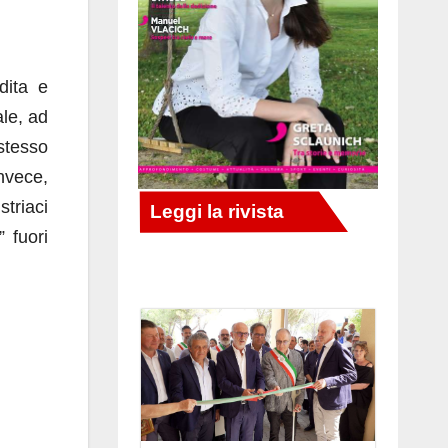
dita e
ale, ad
stesso
invece,
triaci
 fuori