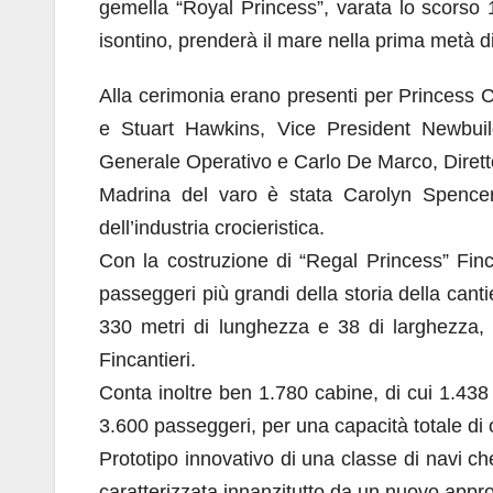
gemella “Royal Princess”, varata lo scorso 1
isontino, prenderà il mare nella prima metà d
Alla cerimonia erano presenti per Princess C
e Stuart Hawkins, Vice President Newbuildi
Generale Operativo e Carlo De Marco, Diretto
Madrina del varo è stata Carolyn Spencer B
dell’industria crocieristica.
Con la costruzione di “Regal Princess” Finca
passeggeri più grandi della storia della canti
330 metri di lunghezza e 38 di larghezza, 
Fincantieri.
Conta inoltre ben 1.780 cabine, di cui 1.438
3.600 passeggeri, per una capacità totale di
Prototipo innovativo di una classe di navi c
caratterizzata innanzitutto da un nuovo approc