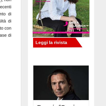
ecenti
nto di
ità di
rto con
fase di