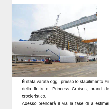
a
h
n
m
o
c
at
k
ail
n
e
s
e
di
b
A
dI
vi
o
p
n
di
o
p
k
È stata varata oggi, presso lo stabilimento F
della flotta di Princess Cruises, brand 
crocieristico.
Adesso prenderà il via la fase di allestim