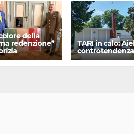
ricolore della
ima redenzione”
TARI in calo: Aie
orizia
controtendenz