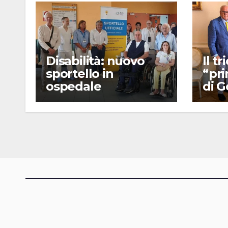
Disabilità: nuovo
Il t
sportello in
“pr
ospedale
di G