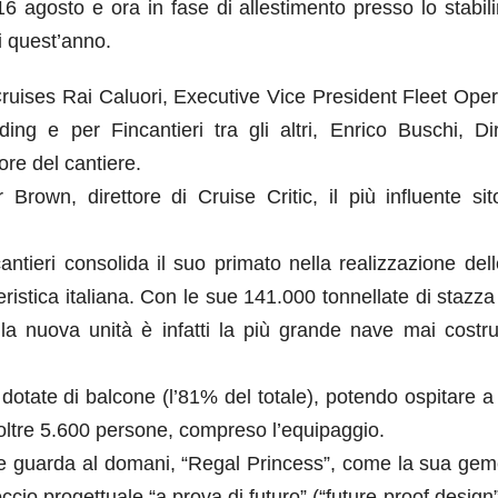
6 agosto e ora in fase di allestimento presso lo stabil
i quest’anno.
ruises Rai Caluori, Executive Vice President Fleet Oper
ng e per Fincantieri tra gli altri, Enrico Buschi, Dir
re del cantiere.
rown, direttore di Cruise Critic, il più influente si
ntieri consolida il suo primato nella realizzazione dell
eristica italiana. Con le sue 141.000 tonnellate di stazza
la nuova unità è infatti la più grande nave mai costru
 dotate di balcone (l’81% del totale), potendo ospitare 
 oltre 5.600 persone, compreso l’equipaggio.
he guarda al domani, “Regal Princess”, come la sua geme
cio progettuale “a prova di futuro” (“future-proof design