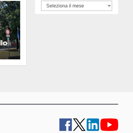
Tutti
gli
articoli
llo
a