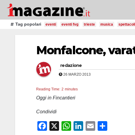
Salta
al
contenuto
Tag popolari
eventi
eventi fvg
trieste
musica
spettacol
Monfalcone, varat
redazione
26 MARZO 2013
Reading Time:
2
minutes
Oggi in Fincantieri
Condividi
F
X
W
Li
E
C