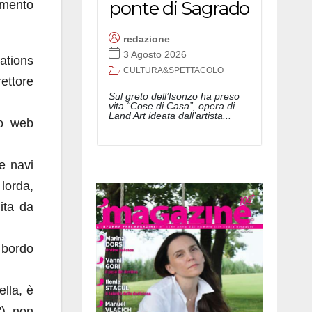
ponte di Sagrado
imento
redazione
3 Agosto 2026
ations
CULTURA&SPETTACOLO
ettore
Sul greto dell’Isonzo ha preso
vita “Cose di Casa”, opera di
Land Art ideata dall’artista...
to web
e navi
 lorda,
ita da
a bordo
lla, è
”), non