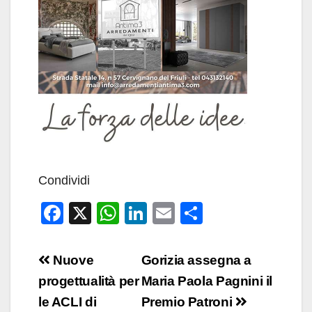
Condividi
F
X
W
Li
E
C
a
h
n
m
o
c
at
k
ail
n
Navigazione
Nuove
Gorizia assegna a
e
s
e
di
articoli
progettualità per
Maria Paola Pagnini il
b
A
dI
vi
le ACLI di
Premio Patroni