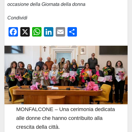
occasione della Giornata della donna
Condividi
F
X
W
Li
E
C
a
h
n
m
o
c
at
k
ail
n
e
s
e
di
b
A
dI
vi
o
p
n
di
o
p
k
MONFALCONE – Una cerimonia dedicata
alle donne che hanno contribuito alla
crescita della città.