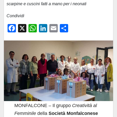
scarpine e cuscini fatti a mano per i neonati
Condividi
F
X
W
Li
E
C
a
h
n
m
o
c
at
k
ail
n
e
s
e
di
b
A
dI
vi
o
p
n
di
o
p
k
MONFALCONE – Il gruppo
Creatività al
Femminile
della
Società Monfalconese