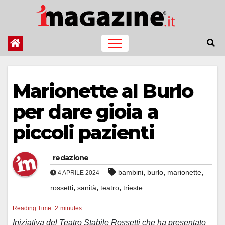
Salta
al
contenuto
Marionette al Burlo
per dare gioia a
piccoli pazienti
redazione
,
,
,
bambini
burlo
marionette
4 APRILE 2024
,
,
,
rossetti
sanità
teatro
trieste
Reading Time:
2
minutes
Iniziativa del Teatro Stabile Rossetti che ha presentato