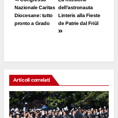
Navigazione
e
s
e
di
articoli
Nazionale Caritas
dell’astronauta
b
A
dI
vi
Diocesane: tutto
Linteris alla Fieste
o
p
n
di
pronto a Grado
de Patrie dal Friûl
o
p
k
Articoli correlati