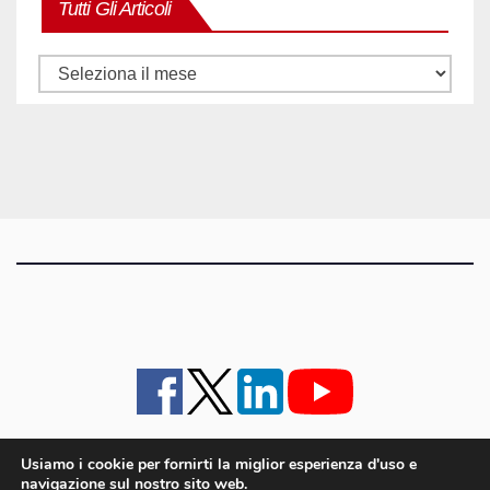
Tutti Gli Articoli
Tutti
gli
articoli
Usiamo i cookie per fornirti la miglior esperienza d'uso e
navigazione sul nostro sito web.
iMagazine
·
contatti e staff
·
lavora con noi
·
Pubblicità
·
note legali e privacy policy
·