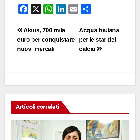
F
X
W
Li
E
C
a
h
n
m
o
c
at
k
ail
n
Navigazione
Akuis, 700 mila
Acqua friulana
e
s
e
di
articoli
euro per conquistare
per le star del
b
A
dI
vi
nuovi mercati
calcio
o
p
n
di
o
p
k
Articoli correlati