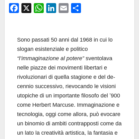
F
X
W
Li
E
C
a
h
n
m
o
c
at
k
ail
n
e
s
e
di
Sono passati 50 anni dal 1968 in cui lo
b
A
dI
vi
slogan esistenziale e politico
o
p
n
di
“l’immaginazione al potere”
svento­lava
o
p
nelle piazze dei movimenti liber­tari e
k
rivoluzionari di quella stagione e del de­
cennio successivo, rievocando le visioni
utopi­che di un importante filosofo del ʼ900
come Her­bert Marcuse. Immaginazione e
tecnologia, oggi come allora, può evocare
un binomio di ambi­ti contrapposti come da
un lato la creatività arti­stica, la fantasia e