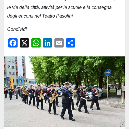
le vie della città, attività per le scuole e la consegna
degli encomi nel Teatro Pasolini
Condividi
F
X
W
Li
E
C
a
h
n
m
o
c
at
k
ail
n
e
s
e
di
b
A
dI
vi
o
p
n
di
o
p
k