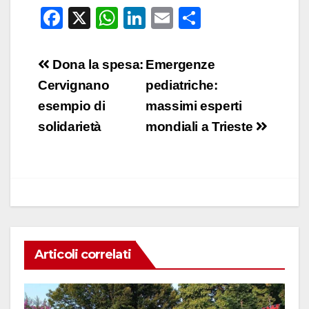
F
X
W
Li
E
C
a
h
n
m
o
c
at
k
ail
n
Navigazione
Dona la spesa:
Emergenze
e
s
e
di
articoli
Cervignano
pediatriche:
b
A
dI
vi
esempio di
massimi esperti
o
p
n
di
solidarietà
mondiali a Trieste
o
p
k
Articoli correlati