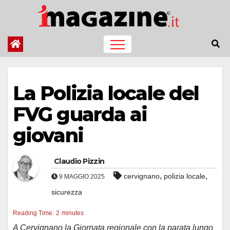
Salta
al
contenuto
La Polizia locale del
FVG guarda ai
giovani
Claudio Pizzin
,
,
cervignano
polizia locale
9 MAGGIO 2025
sicurezza
Reading Time:
2
minutes
A Cervignano la Giornata regionale con la parata lungo