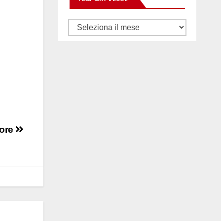
Tutti
gli
articoli
tore