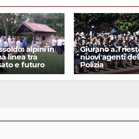
ssoldo: alpini in
Giurano a Trieste
a linea tra
nuovi agenti del
ato e futuro
Polizia