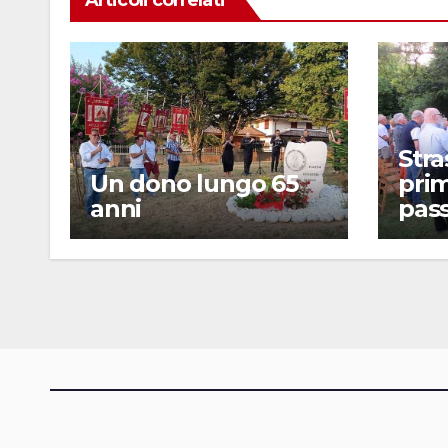
Articoli correlati
Stra
Un dono lungo 65
prim
anni
pass