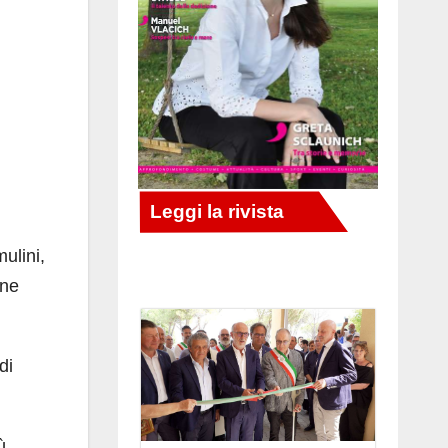
mulini,
ane
di
ù