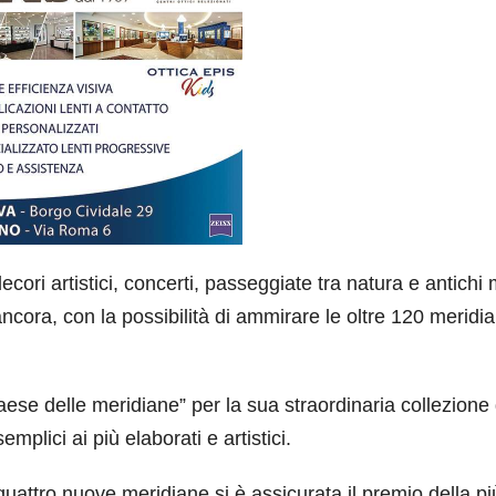
ecori artistici, concerti, passeggiate tra natura e antichi 
ancora, con la possibilità di ammirare le oltre 120 meridi
 paese delle meridiane” per la sua straordinaria collezione 
mplici ai più elaborati e artistici.
quattro nuove meridiane si è assicurata il premio della pi