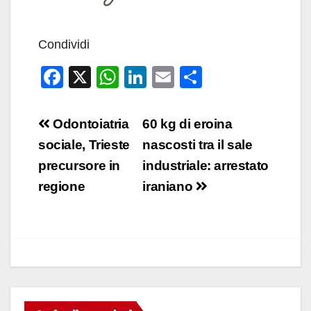
Condividi
F
X
W
Li
E
C
a
h
n
m
o
c
at
k
ail
n
Navigazione
Odontoiatria
60 kg di eroina
e
s
e
di
articoli
sociale, Trieste
nascosti tra il sale
b
A
dI
vi
precursore in
industriale: arrestato
o
p
n
di
regione
iraniano
o
p
k