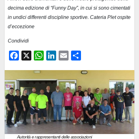
decima edizione di “Funny Day”, in cui si sono cimentati
in undici differenti discipline sportive. Cateria Plet ospite
d’eccezione
Condividi
F
X
W
Li
E
C
a
h
n
m
o
c
at
k
ail
n
e
s
e
di
b
A
dI
vi
o
p
n
di
o
p
k
Autorità e rappresentanti delle associazioni