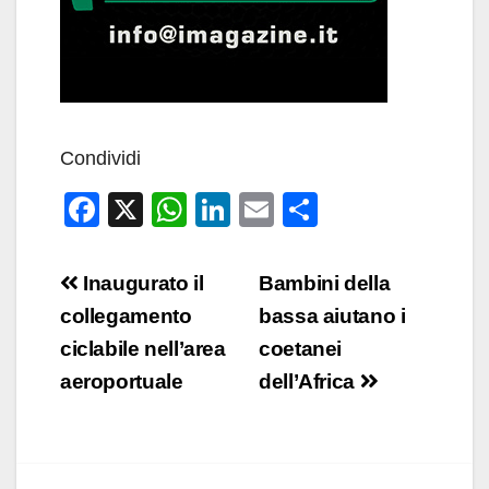
Condividi
F
X
W
Li
E
C
a
h
n
m
o
c
at
k
ail
n
Navigazione
Inaugurato il
Bambini della
e
s
e
di
articoli
collegamento
bassa aiutano i
b
A
dI
vi
ciclabile nell’area
coetanei
o
p
n
di
aeroportuale
dell’Africa
o
p
k