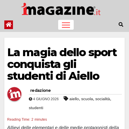
Salta
al
contenuto
La magia dello sport
conquista gli
studenti di Aiello
redazione
,
,
,
aiello
scuola
socialità
4 GIUGNO 2026
studenti
Reading Time:
2
minutes
Allievi delle elementari e delle medie protagonisti della