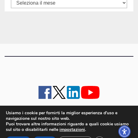
Tutti
gli
articoli
Usiamo i cookie per fornirti la miglior esperienza d'uso e
navigazione sul nostro sito web.
iMagazine
·
contatti e staff
·
lavora con noi
·
Pubblicità
·
note legali e privacy policy
·
Puoi trovare altre informazioni riguardo a quali cookie usiamo
Cookie policy UE
sul sito o disabilitarli nelle
impostazioni
.
iMagazine è un marchio di proprietà di Goliardica Editrice redazione in via Aquileia 64a,