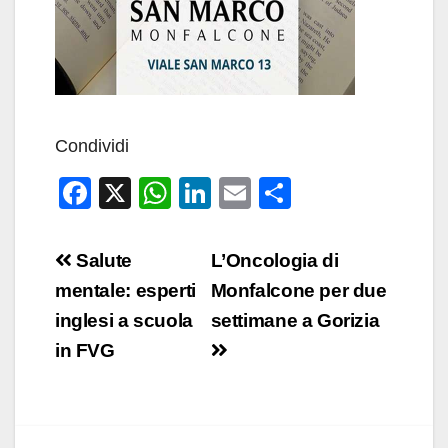
Condividi
F
X
W
Li
E
C
a
h
n
m
o
c
at
k
ail
n
Navigazione
Salute
L’Oncologia di
e
s
e
di
articoli
mentale: esperti
Monfalcone per due
b
A
dI
vi
inglesi a scuola
settimane a Gorizia
o
p
n
di
in FVG
o
p
k