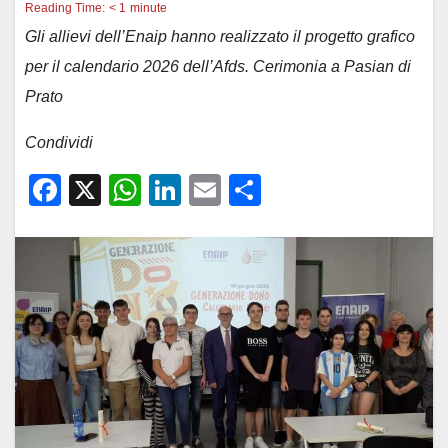
Reading Time:
< 1
minute
Gli allievi dell’Enaip hanno realizzato il progetto grafico
per il calendario 2026 dell’Afds. Cerimonia a Pasian di
Prato
Condividi
F
X
W
Li
E
C
a
h
n
m
o
c
at
k
ail
n
e
s
e
di
b
A
dI
vi
o
p
n
di
o
p
k