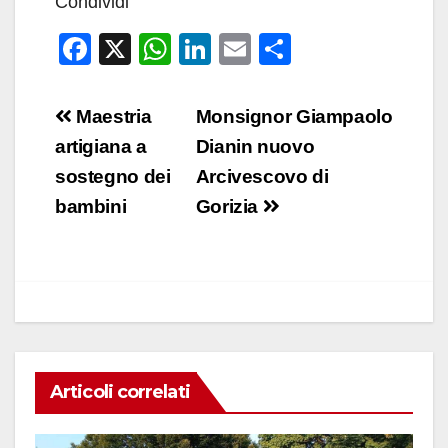
Condividi
F
X
W
Li
E
C
a
h
n
m
o
c
at
k
ail
n
Navigazione
Maestria
Monsignor Giampaolo
e
s
e
di
articoli
artigiana a
Dianin nuovo
b
A
dI
vi
sostegno dei
Arcivescovo di
o
p
n
di
bambini
Gorizia
o
p
k
Articoli correlati