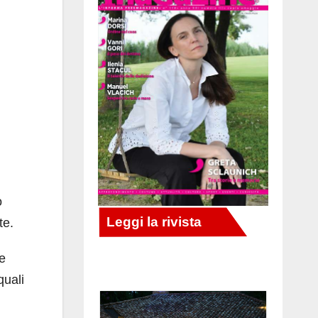
o
te.
le
quali