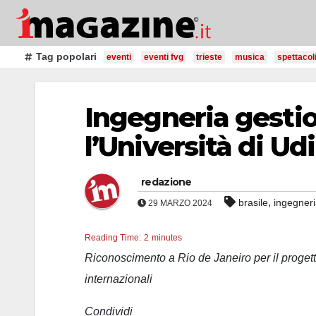
Salta
al
contenuto
Tag popolari
eventi
eventi fvg
trieste
musica
spettacol
Ingegneria gestio
l’Università di Ud
redazione
,
brasile
ingegner
29 MARZO 2024
Reading Time:
2
minutes
Riconoscimento a Rio de Janeiro per il progetto
internazionali
Condividi