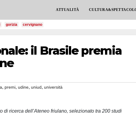
ATTUALITÀ
CULTURA&SPETTACOL
i
gorizia
cervignano
nale: il Brasile premia
ine
,
,
,
,
ia
premi
udine
uniud
università
 di ricerca dell’Ateneo friulano, selezionato tra 200 studi