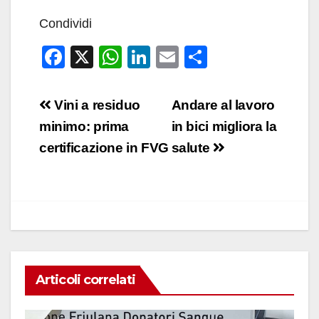
Condividi
F
X
W
Li
E
C
a
h
n
m
o
c
at
k
ail
n
Navigazione
Vini a residuo
Andare al lavoro
e
s
e
di
articoli
minimo: prima
in bici migliora la
b
A
dI
vi
certificazione in FVG
salute
o
p
n
di
o
p
k
Articoli correlati