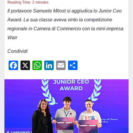
Reading Time:
2
minutes
Il portavoce Samuele Milost si aggiudica lo Junior Ceo
Award. La sua classe aveva vinto la competizione
regionale in Camera di Commercio con la mini-impresa
Wair
Condividi
F
X
W
Li
E
C
a
h
n
m
o
c
at
k
ail
n
e
s
e
di
b
A
dI
vi
o
p
n
di
o
p
k