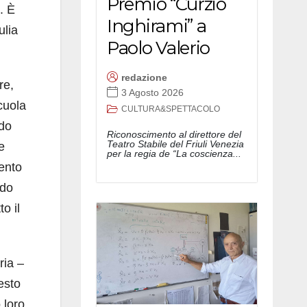
Premio “Curzio
. È
Inghirami” a
ulia
Paolo Valerio
redazione
re,
3 Agosto 2026
cuola
CULTURA&SPETTACOLO
ndo
Riconoscimento al direttore del
Teatro Stabile del Friuli Venezia
e
per la regia de “La coscienza...
mento
ndo
o il
ria –
esto
 loro