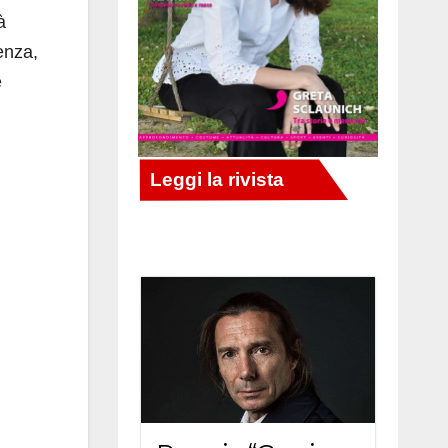
à
enza,
è