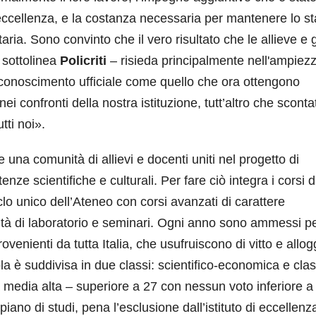
 eccellenza, e la costanza necessaria per mantenere lo st
itaria. Sono convinto che il vero risultato che le allieve e g
– sottolinea
Policriti
– risieda principalmente nell'ampiez
 riconoscimento ufficiale come quello che ora ottengono
ei confronti della nostra istituzione, tutt’altro che sconta
tti noi».
e una comunità di allievi e docenti uniti nel progetto di
e scientifiche e culturali. Per fare ciò integra i corsi d
clo unico dell’Ateneo con corsi avanzati di carattere
ttività di laboratorio e seminari. Ogni anno sono ammessi p
venienti da tutta Italia, che usufruiscono di vitto e allog
ola è suddivisa in due classi: scientifico-economica e cla
 media alta – superiore a 27 con nessun voto inferiore a
ano di studi, pena l’esclusione dall’istituto di eccellenz