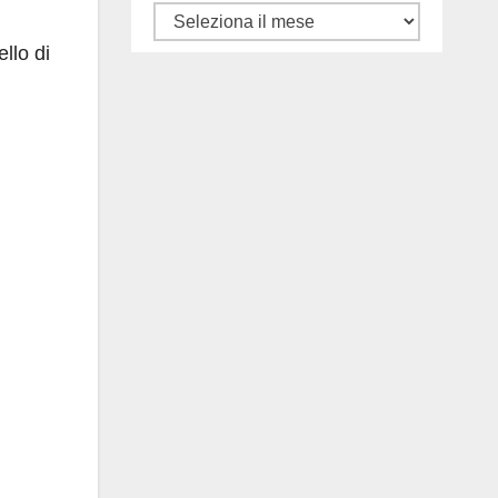
Tutti
gli
llo di
articoli