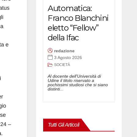
Automatica:
atus
Franco Blanchini
li
eletto “Fellow”
za
della Ifac
ta e
redazione
3 Agosto 2026
SOCIETÀ
Al docente dell'Università di
i
Udine il titolo riservato a
pochissimi studiosi che si siano
distinti...
er
gio
sse
 24 –
Tutti Gli Articoli
a.