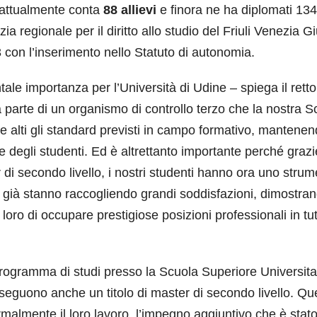
 attualmente conta
88 allievi
e finora ne ha diplomati 134
a regionale per il diritto allo studio del Friuli Venezia Gi
3 con l’inserimento nello Statuto di autonomia.
ale importanza per l’Università di Udine – spiega il retto
 parte di un organismo di controllo terzo che la nostra S
e alti gli standard previsti in campo formativo, mantene
ne degli studenti. Ed è altrettanto importante perché grazi
 di secondo livello, i nostri studenti hanno ora uno stru
 già stanno raccogliendo grandi soddisfazioni, dimostra
ro di occupare prestigiose posizioni professionali in tutt
o programma di studi presso la Scuola Superiore Universita
eguono anche un titolo di master di secondo livello. Qu
rmalmente il loro lavoro, l’impegno aggiuntivo che è stato