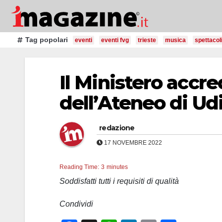
Salta
al
contenuto
Tag popolari
eventi
eventi fvg
trieste
musica
spettacol
Il Ministero accre
dell’Ateneo di Ud
redazione
17 NOVEMBRE 2022
Reading Time:
3
minutes
Soddisfatti tutti i requisiti di qualità
Condividi