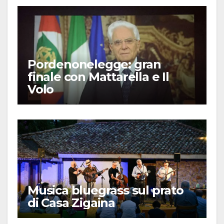
Pordenonelegge: gran
finale con Mattarella e Il
Volo
Musica bluegrass sul prato
di Casa Zigaina