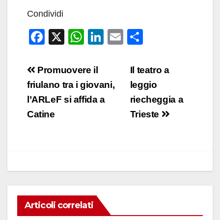
Condividi
F
X
W
Li
E
C
a
h
n
m
o
c
at
k
ail
n
Navigazione
Promuovere il
Il teatro a
e
s
e
di
articoli
friulano tra i giovani,
leggio
b
A
dI
vi
l’ARLeF si affida a
riecheggia a
o
p
n
di
Catine
Trieste
o
p
k
Articoli correlati