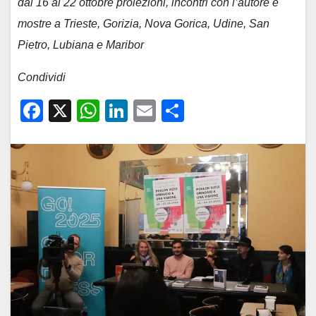
dal 16 al 22 ottobre proiezioni, incontri con l’autore e
mostre a Trieste, Gorizia, Nova Gorica, Udine, San
Pietro, Lubiana e Maribor
Condividi
F
X
W
Li
E
C
a
h
n
m
o
c
at
k
ail
n
e
s
e
di
b
A
dI
vi
o
p
n
di
o
p
k