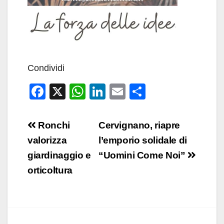
Condividi
F
X
W
Li
E
C
a
h
n
m
o
c
at
k
ail
n
Navigazione
Ronchi
Cervignano, riapre
e
s
e
di
articoli
valorizza
l’emporio solidale di
b
A
dI
vi
giardinaggio e
“Uomini Come Noi”
o
p
n
di
orticoltura
o
p
k