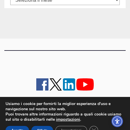
gli
articoli
Usiamo i cookie per fornirti la miglior esperienza d'uso e
navigazione sul nostro sito web.
iMagazine
·
contatti e staff
·
lavora con noi
·
Pubblicità
·
note legali e privacy policy
·
Puoi trovare altre informazioni riguardo a quali cookie usiamo
Cookie policy UE
sul sito o disabilitarli nelle
impostazioni
.
iMagazine è un marchio di proprietà di Goliardica Editrice redazione in via Aquileia 64a,
Close GDPR Cookie
Bagnaria Arsa (UD) - P.iva 00559050315