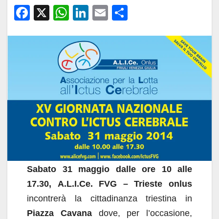
F
X
W
Li
E
C
a
h
n
m
o
c
at
k
ail
n
e
s
e
di
b
A
dI
vi
o
p
n
di
o
p
k
Sabato 31 maggio dalle ore 10 alle
17.30,
A.L.I.Ce. FVG – Trieste onlus
incontrerà la cittadinanza triestina in
Piazza Cavana
dove, per l’occasione,