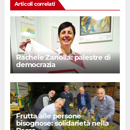
Articoli correlati
Rachele Zanolla: palestre di
democrazia
Frutta alle persone
bisognose: solidarietà nella