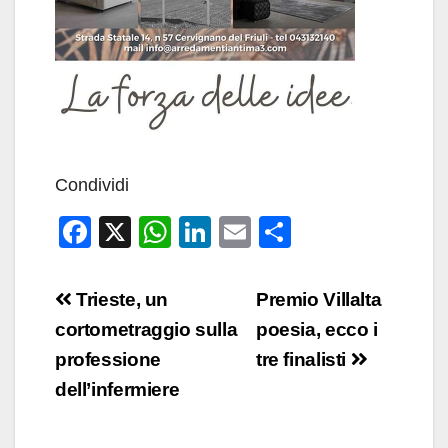
Condividi
F
X
W
Li
E
C
a
h
n
m
o
c
at
k
ail
n
Navigazione
Trieste, un
Premio Villalta
e
s
e
di
articoli
cortometraggio sulla
poesia, ecco i
b
A
dI
vi
professione
tre finalisti
o
p
n
di
dell’infermiere
o
p