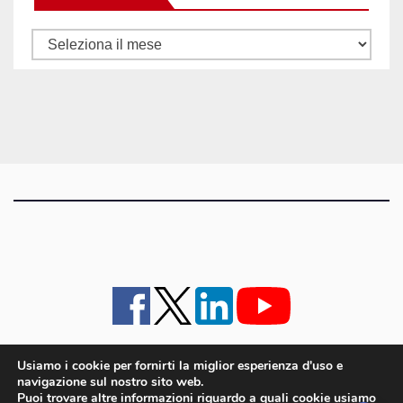
Tutti
gli
articoli
Usiamo i cookie per fornirti la miglior esperienza d'uso e
navigazione sul nostro sito web.
iMagazine
·
contatti e staff
·
lavora con noi
·
Pubblicità
·
note legali e privacy policy
·
Puoi trovare altre informazioni riguardo a quali cookie usiamo