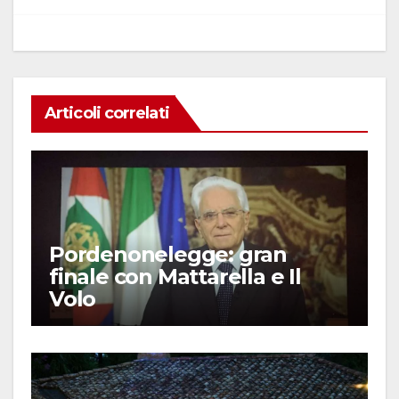
k
Articoli correlati
Pordenonelegge: gran
finale con Mattarella e Il
Volo