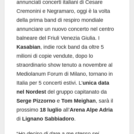
annunciati concerti italiani di Cesare
Cremonini e Negramaro, oggi è la volta
della prima band di respiro mondiale
annunciare un nuovo concerto nel centro
balneare del Friuli Venezia Giulia. I
Kasabian
, indie rock band da oltre 5
milioni di copie vendute, dopo lo
straordinario show tenuto a novembre al
Mediolanum Forum di Milano, tornano in
Italia per 5 concerti estivi. L’
unica data
nel Nordest
del gruppo capitanato da
Serge Pizzorno
e
Tom Meighan
, sarà il
prossimo
18 luglio
all’
Arena Alpe Adria
di
Lignano Sabbiadoro
.
“
Ho deciso di dare a me stesso sei