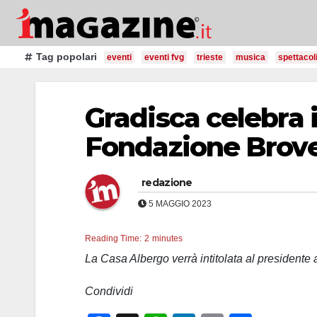
Salta
al
contenuto
Tag popolari
eventi
eventi fvg
trieste
musica
spettacol
Gradisca celebra i
Fondazione Brov
redazione
5 MAGGIO 2023
Reading Time:
2
minutes
La Casa Albergo verrà intitolata al presidente
Condividi