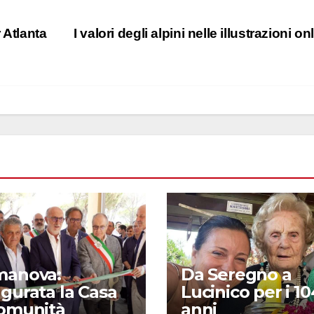
 Atlanta
I valori degli alpini nelle illustrazioni o
manova:
Da Seregno a
gurata la Casa
Lucinico per i 10
Comunità
anni