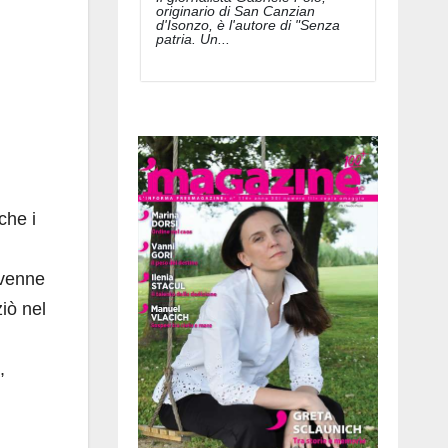
originario di San Canzian
d'Isonzo, è l'autore di "Senza
patria. Un...
che i
 venne
ziò nel
,