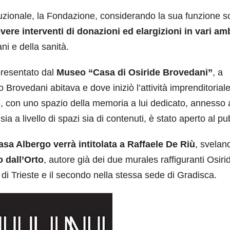
tituzionale, la Fondazione, considerando la sua funzione s
ere interventi di donazioni ed elargizioni in vari amb
ni e della sanità.
presentato dal
Museo “Casa di Osiride Brovedani”
, a
o Brovedani abitava e dove iniziò l’attività imprenditorial
3, con uno spazio della memoria a lui dedicato, annesso 
 a livello di spazi sia di contenuti, è stato aperto al pu
asa Albergo verrà intitolata a Raffaele De Riù
, sveland
 dall’Orto
, autore già dei due murales raffiguranti Osiri
 di Trieste e il secondo nella stessa sede di Gradisca.