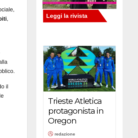
ociale,
iti
,
e
alla
bblico.
o il
de
Trieste Atletica
protagonista in
Oregon
redazione