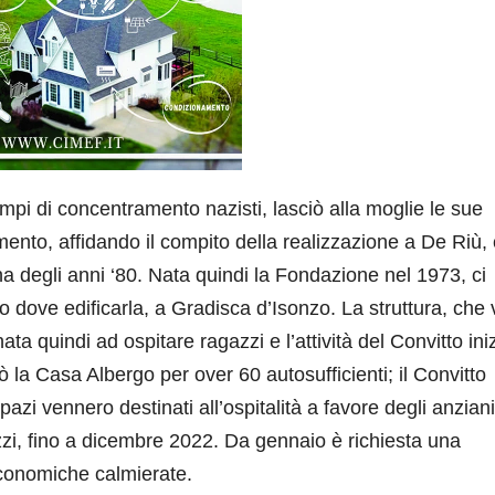
ampi di concentramento nazisti, lasciò alla moglie le sue
amento, affidando il compito della realizzazione a De Riù, 
na degli anni ‘80. Nata quindi la Fondazione nel 1973, ci
ito dove edificarla, a Gradisca d’Isonzo. La struttura, che
nata quindi ad ospitare ragazzi e l’attività del Convitto ini
cò la Casa Albergo per over 60 autosufficienti; il Convitto
 spazi vennero destinati all’ospitalità a favore degli anziani
zzi, fino a dicembre 2022. Da gennaio è richiesta una
conomiche calmierate.