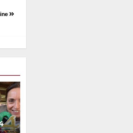
nline
4