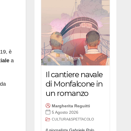
019, è
iale
a
Il cantiere navale
di Monfalcone in
 da
un romanzo
Margherita Reguitti
5 Agosto 2026
CULTURA&SPETTACOLO
Il giornalista Gabriele Polo,