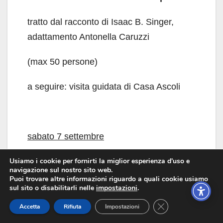
tratto dal racconto di Isaac B. Singer,
adattamento Antonella Caruzzi
(max 50 persone)
a seguire: visita guidata di Casa Ascoli
sabato 7 settembre
Usiamo i cookie per fornirti la miglior esperienza d'uso e
ore 16.30
navigazione sul nostro sito web.
Puoi trovare altre informazioni riguardo a quali cookie usiamo
Parco di Villa Coronini
sul sito o disabilitarli nelle
impostazioni
.
Close GDPR Cookie
Accetta
Rifiuta
Impostazioni
Marta Riservato/Luca Ronga –
Il gatto