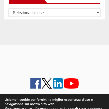
Tutti
gli
articoli
Usiamo i cookie per fornirti la miglior esperienza d'uso e
navigazione sul nostro sito web.
iMagazine
·
contatti e staff
·
lavora con noi
·
Pubblicità
·
note legali e privacy policy
·
Puoi trovare altre informazioni riguardo a quali cookie usiamo