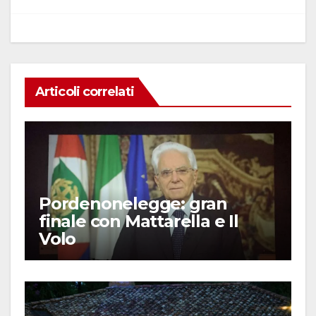
k
Articoli correlati
Pordenonelegge: gran
finale con Mattarella e Il
Volo