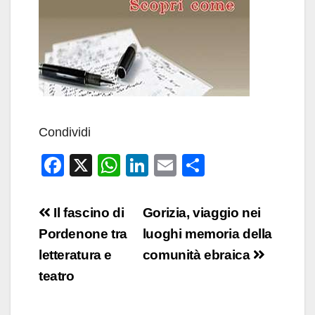
Condividi
F
X
W
Li
E
C
a
h
n
m
o
c
at
k
ail
n
Navigazione
Il fascino di
Gorizia, viaggio nei
e
s
e
di
articoli
Pordenone tra
luoghi memoria della
b
A
dI
vi
letteratura e
comunità ebraica
o
p
n
di
teatro
o
p