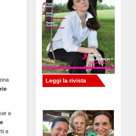
zona
rie
due a
ne
ti e