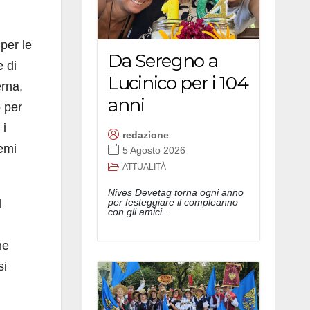
per le
Da Seregno a
e di
Lucinico per i 104
erna,
anni
o per
 i
redazione
emi
5 Agosto 2026
ATTUALITÀ
Nives Devetag torna ogni anno
per festeggiare il compleanno
l
con gli amici...
ne
si