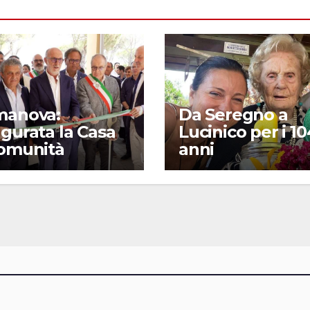
manova:
Da Seregno a
gurata la Casa
Lucinico per i 10
Comunità
anni