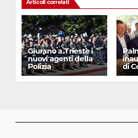
Articoli correlati
Giurano a Trieste i
Pal
nuovi agenti della
inau
Polizia
di 