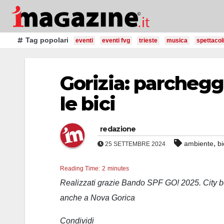
Salta
al
contenuto
Tag popolari
eventi
eventi fvg
trieste
musica
spettacol
Gorizia: parcheggi
le bici
redazione
,
ambiente
bi
25 SETTEMBRE 2024
Reading Time:
2
minutes
Realizzati grazie Bando SPF GO! 2025. City bo
anche a Nova Gorica
Condividi