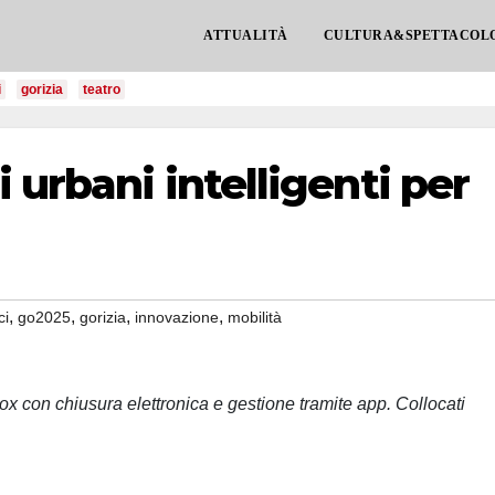
ATTUALITÀ
CULTURA&SPETTACOL
i
gorizia
teatro
 urbani intelligenti per
,
,
,
,
ci
go2025
gorizia
innovazione
mobilità
x con chiusura elettronica e gestione tramite app. Collocati