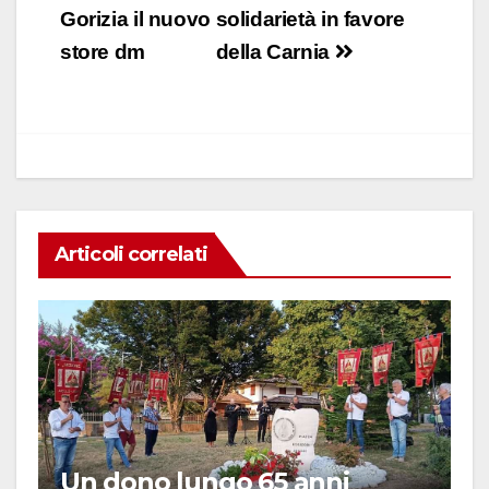
e
s
e
di
articoli
Gorizia il nuovo
solidarietà in favore
b
A
dI
vi
store dm
della Carnia
o
p
n
di
o
p
k
Articoli correlati
Un dono lungo 65 anni