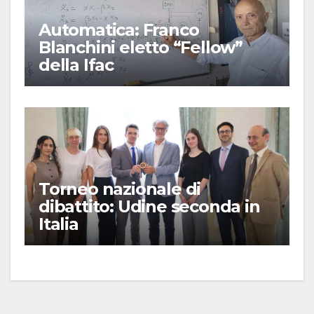
Automatica: Franco
Blanchini eletto “Fellow”
della Ifac
Torneo nazionale di
dibattito: Udine seconda in
Italia