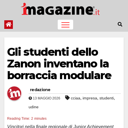
Salta
al
contenuto
Gli studenti dello
Zanon inventano la
borraccia modulare
redazione
,
,
,
cciaa
impresa
studenti
13 MAGGIO 2026
udine
Reading Time:
2
minutes
Vincitori nella finale regionale di Junior Achievement