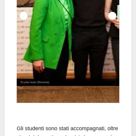
I vincitori
Scuola Isola (Slovenia)
Gli studenti sono stati accompagnati, oltre