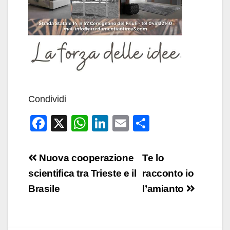
Condividi
F
X
W
Li
E
C
a
h
n
m
o
c
at
k
ail
n
Navigazione
Nuova cooperazione
Te lo
e
s
e
di
articoli
scientifica tra Trieste e il
racconto io
b
A
dI
vi
Brasile
l’amianto
o
p
n
di
o
p