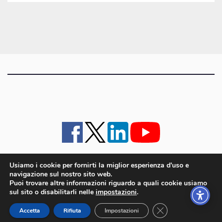
gli
articoli
Usiamo i cookie per fornirti la miglior esperienza d'uso e
navigazione sul nostro sito web.
iMagazine
·
contatti e staff
·
lavora con noi
·
Pubblicità
·
note legali e privacy policy
·
Puoi trovare altre informazioni riguardo a quali cookie usiamo
Cookie policy UE
sul sito o disabilitarli nelle
impostazioni
.
iMagazine è un marchio di proprietà di Goliardica Editrice redazione in via Aquileia 64a,
Close GDPR Cookie
Bagnaria Arsa (UD) - P.iva 00559050315
Accetta
Rifiuta
Impostazioni
© 2006 - 2026 Goliardica Editrice