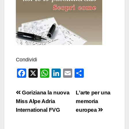
Condividi
F
X
W
Li
E
C
a
h
n
m
o
c
at
k
ail
n
Navigazione
Goriziana la nuova
L’arte per una
e
s
e
di
articoli
Miss Alpe Adria
memoria
b
A
dI
vi
International FVG
europea
o
p
n
di
o
p