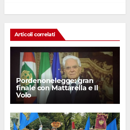
k
Articoli correlati
Pordenonelegge: gran
finale con Mattarella e Il
Volo