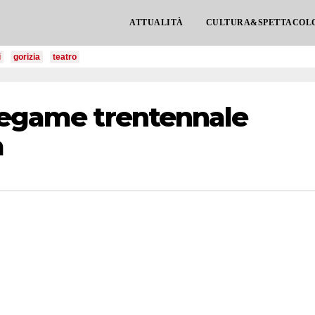
ATTUALITÀ
CULTURA&SPETTACOL
i
gorizia
teatro
 legame trentennale
a