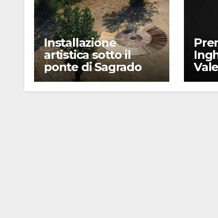
Installazione
Pre
artistica sotto il
Ingh
ponte di Sagrado
Vale