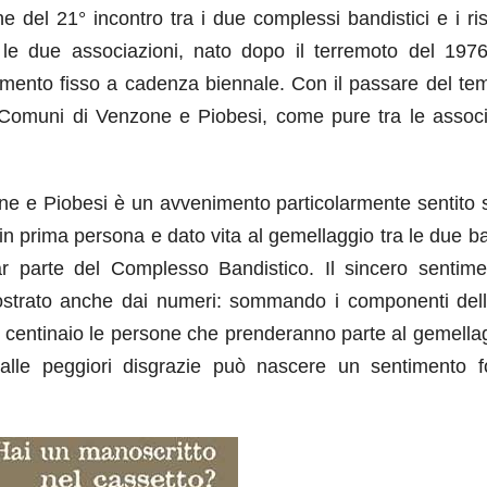
 del 21° incontro tra i due complessi bandistici e i ris
a le due associazioni, nato dopo il terremoto del 1976
amento fisso a cadenza biennale. Con il passare del tem
i Comuni di Venzone e Piobesi, come pure tra le associ
zone e Piobesi è un avvenimento particolarmente sentito 
n prima persona e dato vita al gemellaggio tra le due b
r parte del Complesso Bandistico. Il sincero sentime
mostrato anche dai numeri: sommando i componenti del
 centinaio le persone che prenderanno parte al gemellag
alle peggiori disgrazie può nascere un sentimento f