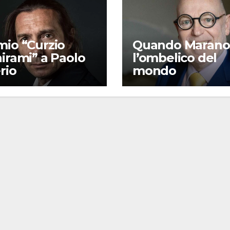
mio “Curzio
Quando Marano
irami” a Paolo
l’ombelico del
rio
mondo