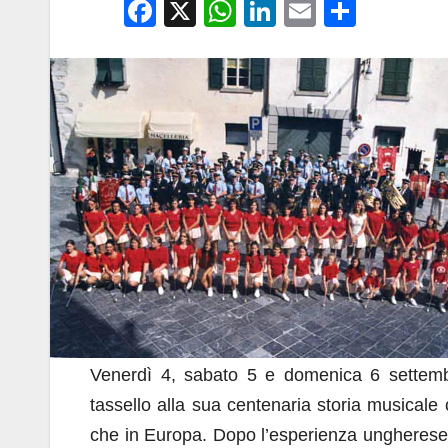
F
X
W
Li
E
C
a
h
n
m
o
c
at
k
ail
n
e
s
e
di
b
A
dI
vi
o
p
n
di
o
p
k
Venerdì 4, sabato 5 e domenica 6 settemb
tassello alla sua centenaria storia musicale c
che in Europa. Dopo l’esperienza ungherese