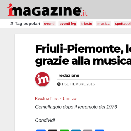
Salta
al
contenuto
Tag popolari
eventi
eventi fvg
trieste
musica
spettacol
Friuli-Piemonte,
grazie alla music
redazione
1 SETTEMBRE 2015
Reading Time:
< 1
minute
Gemellaggio dopo il terremoto del 1976
Condividi