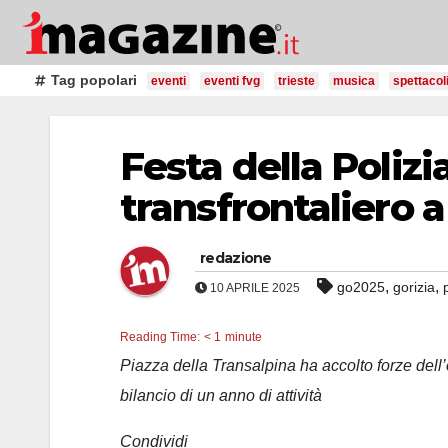
Salta
al
contenuto
Tag popolari
eventi
eventi fvg
trieste
musica
spettacol
Festa della Polizi
transfrontaliero a
redazione
,
,
go2025
gorizia
10 APRILE 2025
Reading Time:
< 1
minute
Piazza della Transalpina ha accolto forze dell’or
bilancio di un anno di attività
Condividi