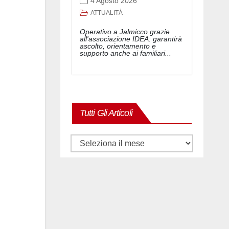
4 Agosto 2026
a Transalpina durante la cerimonia
ATTUALITÀ
Operativo a Jalmicco grazie
all'associazione IDEA: garantirà
ascolto, orientamento e
supporto anche ai familiari...
Tutti Gli Articoli
Tutti
gli
articoli