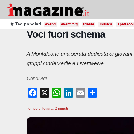
Salta
al
contenuto
Tag popolari
eventi
eventi fvg
trieste
musica
spettacol
Voci fuori schema
A Monfalcone una serata dedicata ai giovani d
gruppi OndeMedie e Overtwelve
Condividi
F
X
W
Li
E
C
a
h
n
m
o
Tempo di lettura:
c
2
minuti
at
k
ail
n
e
s
e
di
b
A
dI
vi