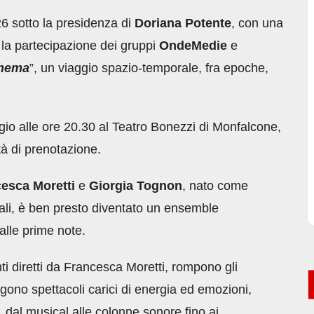
26 sotto la presidenza di
Doriana Potente
, con una
 la partecipazione dei gruppi
OndeMedie
e
chema
”, un viaggio spazio-temporale, fra epoche,
io alle ore 20.30 al Teatro Bonezzi di Monfalcone,
tà di prenotazione.
esca Moretti
e
Giorgia Tognon
, nato come
cali, è ben presto diventato un ensemble
alle prime note.
ti diretti da Francesca Moretti, rompono gli
ongono spettacoli carici di energia ed emozioni,
 dal musical alle colonne sonore fino ai