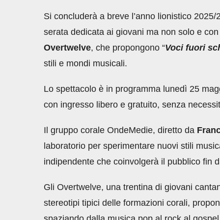
Si concluderà a breve l’anno lionistico 2025/
serata dedicata ai giovani ma non solo e con
Overtwelve
, che propongono “
Voci fuori s
stili e mondi musicali.
Lo spettacolo è in programma lunedì 25 magg
con ingresso libero e gratuito, senza necessi
Il gruppo corale OndeMedie, diretto da
Franc
laboratorio per sperimentare nuovi stili musi
indipendente che coinvolgerà il pubblico fin d
Gli Overtwelve, una trentina di giovani cantan
stereotipi tipici delle formazioni corali, prop
spaziando dalla musica pop al rock al gospel,