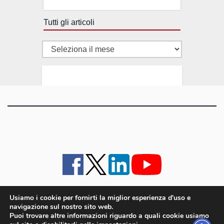
Tutti gli articoli
Tutti
gli
articoli
Usiamo i cookie per fornirti la miglior esperienza d'uso e
navigazione sul nostro sito web.
iMagazine
·
contatti e staff
·
lavora con noi
·
Pubblicità
·
note legali e privacy policy
·
Puoi trovare altre informazioni riguardo a quali cookie usiamo
Cookie policy UE