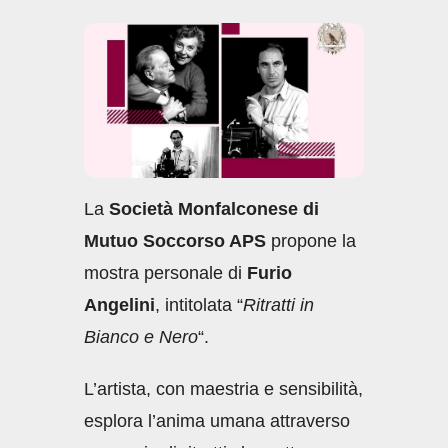
c
at
k
ail
n
e
s
e
di
b
A
dI
vi
o
p
n
di
o
p
k
La
Società Monfalconese di
Mutuo Soccorso APS
propone la
mostra personale di
Furio
Angelini
, intitolata “
Ritratti in
Bianco e Nero
“.
L’artista, con maestria e sensibilità,
esplora l’anima umana attraverso