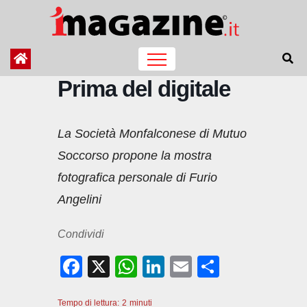
Salta
al
contenuto
Prima del digitale
La Società Monfalconese di Mutuo
Soccorso propone la mostra
fotografica personale di Furio
Angelini
Condividi
F
X
W
Li
E
C
a
h
n
m
o
Tempo di lettura:
2
minuti