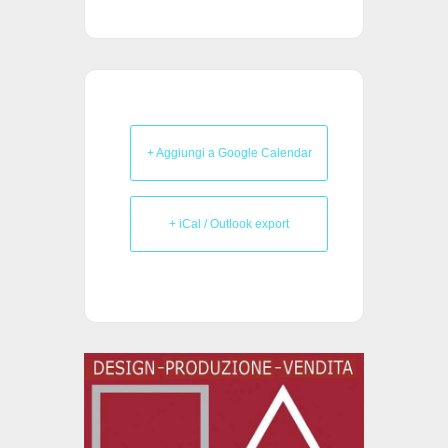
+ Aggiungi a Google Calendar
+ iCal / Outlook export