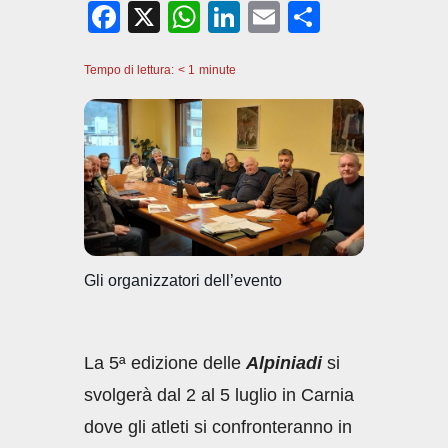
F
X
W
Li
E
C
a
h
n
m
o
Tempo di lettura:
c
< 1
minute
at
k
ail
n
e
s
e
di
b
A
dI
vi
o
p
n
di
o
p
k
Gli organizzatori dell’evento
La 5ª edizione delle
Alpiniadi
si
svolgerà dal 2 al 5 luglio in Carnia
dove gli atleti si confronteranno in