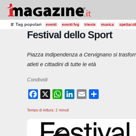
Salta
al
contenuto
Tag popolari
eventi
eventi fvg
trieste
musica
spettacol
Festival dello Sport
Piazza Indipendenza a Cervignano si trasform
atleti e cittadini di tutte le età
Condividi
F
X
W
Li
E
C
a
h
n
m
o
Tempo di lettura:
c
2
minuti
at
k
ail
n
e
s
e
di
b
A
dI
vi