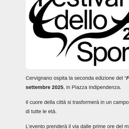
o
p
n
di
o
p
k
Cervignano ospita la seconda edizione del “
F
settembre 2025
, in Piazza Indipendenza.
Il cuore della città si trasformerà in un campo 
di tutte le età.
L’evento prenderà il via dalle prime ore del ma