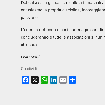
Dal calcio alla ginnastica, dalle arti marzial
entusiasmo la propria disciplina, incoraggiand
passione.
L’energia dell’evento continuerà a pulsare fino 
concluderanno e tutte le associazioni si riuni
chiusura.
Livio Nonis
Condividi
F
X
W
Li
E
C
a
h
n
m
o
c
at
k
ail
n
e
s
e
di