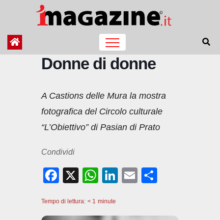
Salta
al
contenuto
Donne di donne
A Castions delle Mura la mostra
fotografica del Circolo culturale
“L’Obiettivo” di Pasian di Prato
Condividi
F
X
W
Li
E
C
a
h
n
m
o
Tempo di lettura:
c
< 1
minute
at
k
ail
n