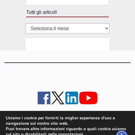
Tutti gli articoli
Tutti
gli
articoli
Usiamo i cookie per fornirti la miglior esperienza d'uso e
navigazione sul nostro sito web.
iMagazine
·
contatti e staff
·
lavora con noi
·
Pubblicità
·
note legali e privacy policy
·
Puoi trovare altre informazioni riguardo a quali cookie usiamo
Cookie policy UE
sul sito o disabilitarli nelle
impostazioni
.