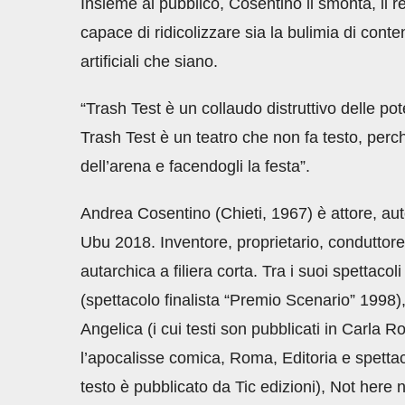
Insieme al pubblico, Cosentino li smonta, li re
capace di ridicolizzare sia la bulimia di cont
artificiali che siano.
“Trash Test è un collaudo distruttivo delle pote
Trash Test è un teatro che non fa testo, perch
dell’arena e facendogli la festa”.
Andrea Cosentino (Chieti, 1967) è attore, aut
Ubu 2018. Inventore, proprietario, conduttore
autarchica a filiera corta. Tra i suoi spettacol
(spettacolo finalista “Premio Scenario” 1998), i
Angelica (i cui testi son pubblicati in Carla 
l’apocalisse comica, Roma, Editoria e spettac
testo è pubblicato da Tic edizioni), Not here 