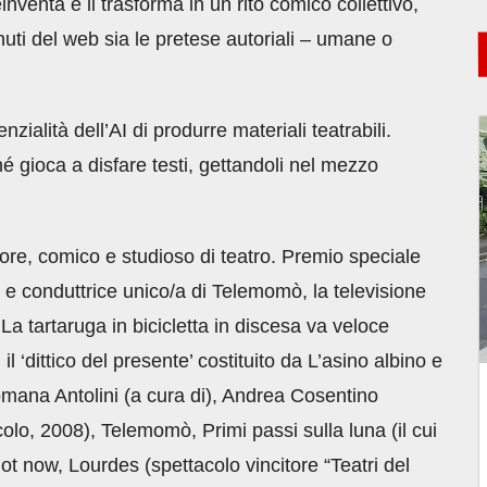
inventa e li trasforma in un rito comico collettivo,
enuti del web sia le pretese autoriali – umane o
nzialità dell’AI di produrre materiali teatrabili.
é gioca a disfare testi, gettandoli nel mezzo
ore, comico e studioso di teatro. Premio speciale
 e conduttrice unico/a di Telemomò, la televisione
i La tartaruga in bicicletta in discesa va veloce
l ‘dittico del presente’ costituito da L’asino albino e
Romana Antolini (a cura di), Andrea Cosentino
olo, 2008), Telemomò, Primi passi sulla luna (il cui
not now, Lourdes (spettacolo vincitore “Teatri del