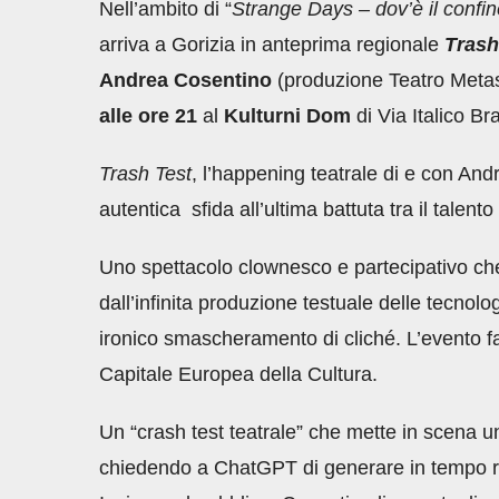
Nell’ambito di “
Strange Days – dov’è il confi
arriva a Gorizia in anteprima regionale
Trash
Andrea Cosentino
(produzione Teatro Metas
alle ore 21
al
Kulturni Dom
di Via Italico Br
Trash Test
, l’happening teatrale di e con An
autentica sfida all’ultima battuta tra il talent
Uno spettacolo clownesco e partecipativo che 
dall’infinita produzione testuale delle tecnolo
ironico smascheramento di cliché. L’evento f
Capitale Europea della Cultura.
Un “crash test teatrale” che mette in scena un 
chiedendo a ChatGPT di generare in tempo re