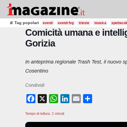
Salta
al
contenuto
Tag popolari
eventi
eventi fvg
trieste
musica
spettacol
Comicità umana e intellig
Gorizia
In anteprima regionale Trash Test, il nuovo 
Cosentino
Condividi
F
X
W
Li
E
C
a
h
n
m
o
Tempo di lettura:
c
2
minuti
at
k
ail
n
e
s
e
di