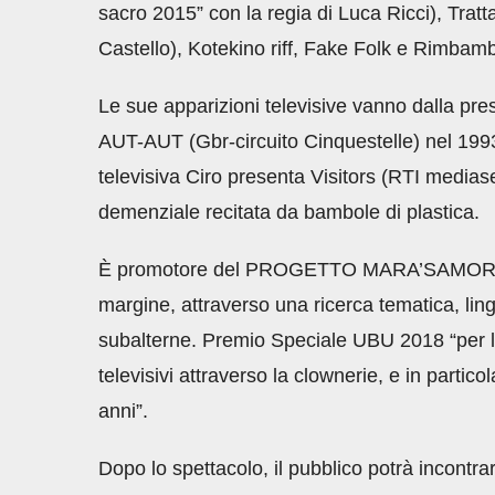
sacro 2015” con la regia di Luca Ricci), Trat
Castello), Kotekino riff, Fake Folk e Rimbam
Le sue apparizioni televisive vanno dalla pr
AUT-AUT (Gbr-circuito Cinquestelle) nel 1993
televisiva Ciro presenta Visitors (RTI mediase
demenziale recitata da bambole di plastica.
È promotore del PROGETTO MARA’SAMORT, che
margine, attraverso una ricerca tematica, lin
subalterne. Premio Speciale UBU 2018 “per l
televisivi attraverso la clownerie, e in partic
anni”.
Dopo lo spettacolo, il pubblico potrà incontrars