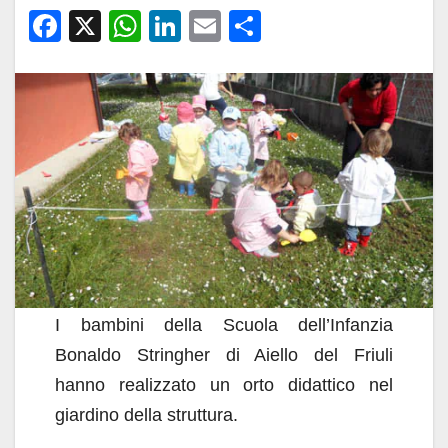
F
X
W
Li
E
C
a
h
n
m
o
c
at
k
ail
n
e
s
e
di
b
A
dI
vi
o
p
n
di
o
p
k
I bambini della Scuola dell’Infanzia
Bonaldo Stringher di Aiello del Friuli
hanno realizzato un orto didattico nel
giardino della struttura.