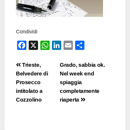
Condividi
F
X
W
Li
E
C
a
h
n
m
o
c
at
k
ail
n
Navigazione
Trieste,
Grado, sabbia ok.
e
s
e
di
articoli
Belvedere di
Nel week end
b
A
dI
vi
Prosecco
spiaggia
o
p
n
di
intitolato a
completamente
o
p
Cozzolino
riaperta
k